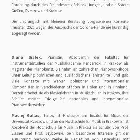
Förderung durch den Freundeskreis Schloss Hungen, und die Städte
Gießen, Rzeszow und Krakow.
Die ursprünglich mit kleinerer Besetzung vorgesehenen Konzerte
mussten 2020 wegen des Ausbruchs der Corona-Pandemie kurzfristig
abgesagt werden.
Diana Bialek
, Pianistin, Absolventin der Fakultät für
Instrumentalstudien der Musikakademie Penderecki in Krakow als
Magister der Pianokunst. Sie nahm an zahlreichen Pianoworkshops
unter Leitung polnischer und ausländischer Pianisten teil und gab
viele Konzerte mit Werken polnischer und internationaler
Komponisten in verschiedenen Städten in Polen und in Finnland.
Derzeit arbeitet sie als Klavierlehrerin in Musikschulen in Krakow, ihre
Schüler erzielen Erfolge bei nationalen und internationalen
Pianowettbewerben.
Maciej Gallas,
Tenor, ist Professor am Institut für Musik der
Universität Rzeszow und an der Hochschule für Musik in Krakow. Er ist
Absolvent der Hochschule für Musik in Krakau als Schüler von Prof.
Elssner und Prof. Szybowski. Sein besonderes Interesse gilt der
Aufführung barocker Werke in Begleitung von Ensembles mit