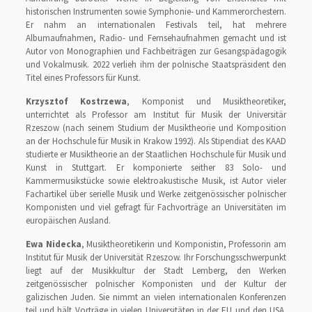
historischen Instrumenten sowie Symphonie- und Kammerorchestern.
Er nahm an internationalen Festivals teil, hat mehrere
Albumaufnahmen, Radio- und Fernsehaufnahmen gemacht und ist
Autor von Monographien und Fachbeiträgen zur Gesangspädagogik
und Vokalmusik. 2022 verlieh ihm der polnische Staatspräsident den
Titel eines Professors für Kunst.
Krzysztof Kostrzewa
, Komponist und Musiktheoretiker,
unterrichtet als Professor am Institut für Musik der Universitär
Rzeszow (nach seinem Studium der Musiktheorie und Komposition
an der Hochschule für Musik in Krakow 1992). Als Stipendiat des KAAD
studierte er Musiktheorie an der Staatlichen Hochschule für Musik und
Kunst in Stuttgart. Er komponierte seither 83 Solo- und
Kammermusikstücke sowie elektroakustische Musik, ist Autor vieler
Fachartikel über serielle Musik und Werke zeitgenössischer polnischer
Komponisten und viel gefragt für Fachvorträge an Universitäten im
europäischen Ausland.
Ewa Nidecka
, Musiktheoretikerin und Komponistin, Professorin am
Institut für Musik der Universität Rzeszow. Ihr Forschungsschwerpunkt
liegt auf der Musikkultur der Stadt Lemberg, den Werken
zeitgenössischer polnischer Komponisten und der Kultur der
galizischen Juden. Sie nimmt an vielen internationalen Konferenzen
teil und hält Vorträge in vielen Universitäten in der EU und den USA.