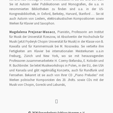
Sie ist Autorin vieler Publikationen und Monografien, die u.a. in
renommierten Bibliotheken zu finden sind u.a. in der US-
Kongressbibliothek, in Oxford, Berkeley, Harvard, Stanford … Sie ist
auch Autorin von Liedern, elektroakustischen Kompositionen sowie
Werken für Klavier und Saxophon.
Magdalena Prejsnar-Wasacz
, Pianistin, Professorin am Institut
für Musik der Universität Rzeszow, ist Absolventin der Hochschule für
Musik (jetzt Fryderyk Chopin Universität für Musik) in der Klasse von B.
Kawalla und für Kammermusik bei M. Nosowska. Sie vertiefte ihre
Fertigkeiten am Klavier bei internationalen Meisterkursen u.a.in
Freiburg, Zürich und New York, wo sie mit herausragenden
Professoren zusammenarbeitete: H. Czerny-Stefanska, E. Kolodin und
R. Buchbinder. Sie leitet Musikworkshops in Polen, in der EU, den USA
und Kanada und gibt regelmäßig Konzerte, auch für Rundfunk und
Fernsehen. Bekannt ist sie auch von Ihrer CD „Piano Preludes“ mit
Werken polnischer Komponisten des 20. Jhdts. sowie CDs mit der
Musik von Chopin, Gorecki und Labunski,
© 2026 Freundeskreis Schloss Hungen e. V.