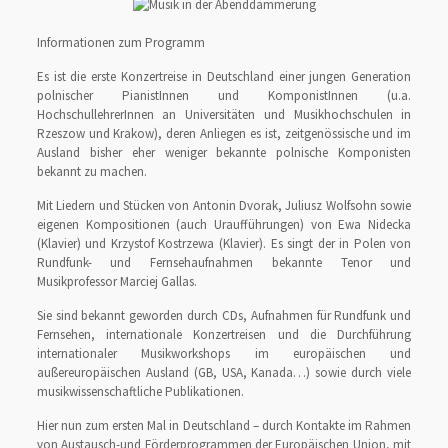
Informationen zum Programm
Es ist die erste Konzertreise in Deutschland einer jungen Generation
polnischer PianistInnen und KomponistInnen (u.a.
HochschullehrerInnen an Universitäten und Musikhochschulen in
Rzeszow und Krakow), deren Anliegen es ist, zeitgenössische und im
Ausland bisher eher weniger bekannte polnische Komponisten
bekannt zu machen.
Mit Liedern und Stücken von Antonin Dvorak, Juliusz Wolfsohn sowie
eigenen Kompositionen (auch Uraufführungen) von Ewa Nidecka
(Klavier) und Krzystof Kostrzewa (Klavier). Es singt der in Polen von
Rundfunk- und Fernsehaufnahmen bekannte Tenor und
Musikprofessor Marciej Gallas.
Sie sind bekannt geworden durch CDs, Aufnahmen für Rundfunk und
Fernsehen, internationale Konzertreisen und die Durchführung
internationaler Musikworkshops im europäischen und
außereuropäischen Ausland (GB, USA, Kanada…) sowie durch viele
musikwissenschaftliche Publikationen.
Hier nun zum ersten Mal in Deutschland – durch Kontakte im Rahmen
von Austausch-und Förderprogrammen der Europäischen Union, mit